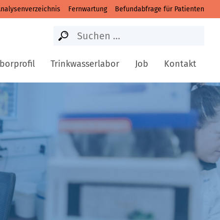
nalysenverzeichnis
Fernwartung
Befundabfrage für Patienten
Suche
Suchen
nach:
borprofil
Trinkwasserlabor
Job
Kontakt