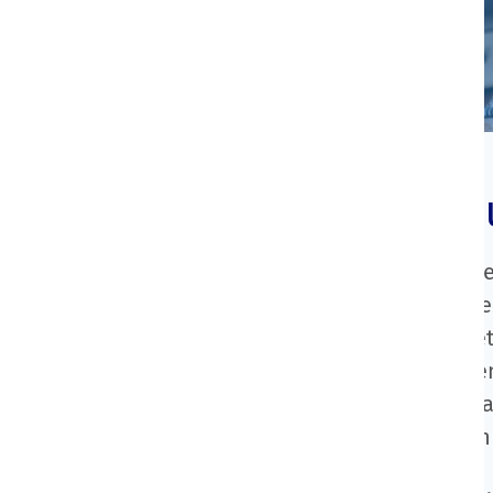
Im Einsatz für eine vert
Flexibilität und Geschwindigkeit sind wichti
tun wir alles, um Ihnen produktiv zuzuarbeite
beispielsweise bei der Etablierung und Ums
Qualitätsmanagement. Unsere Teams im Innen
selbstverständlich sind wir auch für die Not
Hochdurchsatz-Automatisierung. Informieren 
Zögern Sie nicht, uns jederzeit anzusprechen. 