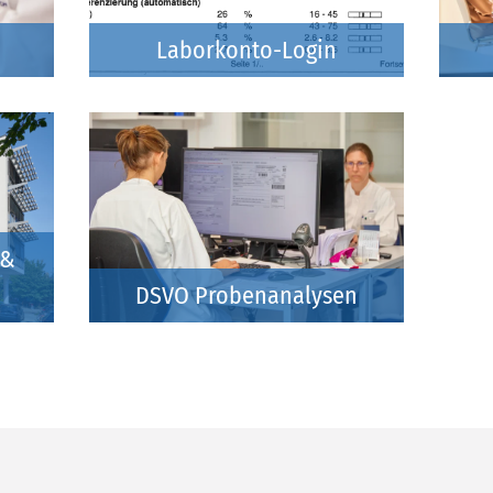
Laborkonto-Login
 &
DSVO Probenanalysen