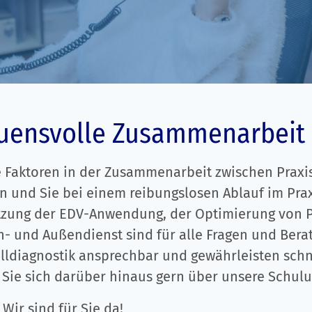
Fortbildung
Download Infos & Broschüren
Presse & Marketing
Anforderungsscheine & Informationen
Datenschutz Probenanalysen
rauensvolle Zusammenarbeit
ge Faktoren in der Zusammenarbeit zwischen Praxi
n und Sie bei einem reibungslosen Ablauf im Prax
etzung der EDV-Anwendung, der Optimierung von 
- und Außendienst sind für alle Fragen und Bera
falldiagnostik ansprechbar und gewährleisten sch
Sie sich darüber hinaus gern über unsere Schul
Wir sind für Sie da!