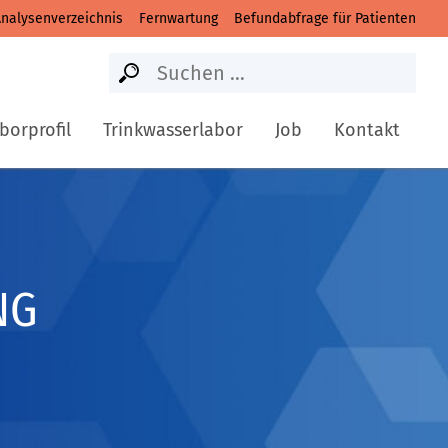
nalysenverzeichnis
Fernwartung
Befundabfrage für Patienten
Suche
Suchen
nach:
borprofil
Trinkwasserlabor
Job
Kontakt
NG