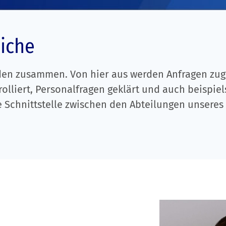
Fortbildung
Download Infos & Broschüren
Presse & Marketing
Anforderungsscheine & Informationen
eiche
Datenschutz Probenanalysen
den zusammen. Von hier aus werden Anfragen zuge
rolliert, Personalfragen geklärt und auch beisp
ge Schnittstelle zwischen den Abteilungen unseres